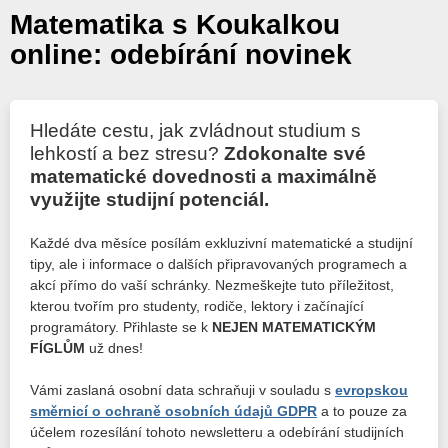
Matematika s Koukalkou
online: odebírání novinek
Hledáte cestu, jak zvládnout studium s
lehkostí a bez stresu?
Zdokonalte své
matematické dovednosti a maximálně
využijte studijní potenciál.
Každé dva měsíce posílám exkluzivní matematické a studijní
tipy, ale i informace o dalších připravovaných programech a
akcí přímo do vaší schránky. Nezmeškejte tuto příležitost,
kterou tvořím pro studenty, rodiče, lektory i začínající
programátory. Přihlaste se k
NEJEN MATEMATICKÝM
FÍGLŮM
už dnes!
Vámi zaslaná osobní data schraňuji v souladu s
evropskou
směrnicí o ochraně osobních údajů GDPR
a to pouze za
účelem rozesílání tohoto newsletteru a odebírání studijních